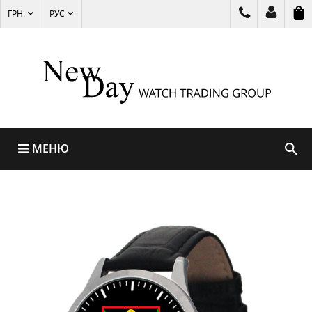
ГРН.
РУС
МЕНЮ