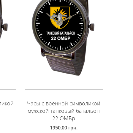
ликой
Часы с военной символикой
Часы с
мужской танковый батальон
муж
22 ОМБр
мото
1950,00
грн.