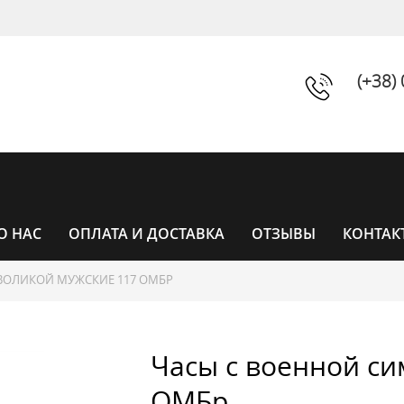
(+38)
О НАС
ОПЛАТА И ДОСТАВКА
ОТЗЫВЫ
КОНТАК
ВОЛИКОЙ МУЖСКИЕ 117 ОМБР
ЧАСЫ
Часы с военной си
ЧАСЫ ЖЕНСКИЕ
УНИСЕКС
ОМБр