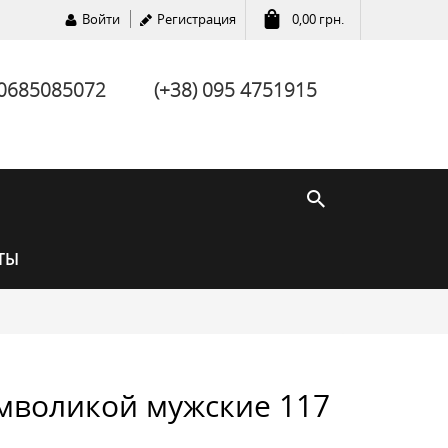
Войти
Регистрация
0,00
грн.
 0685085072
(+38) 095 4751915
ТЫ
мволикой мужские 117