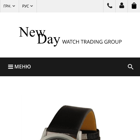
ГРН.
РУС
МЕНЮ