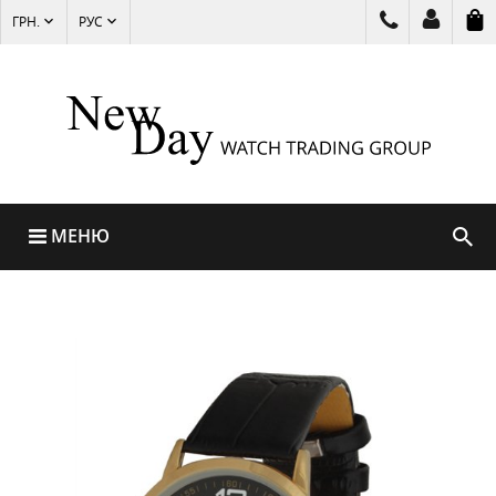
ГРН.
РУС
МЕНЮ