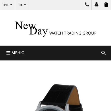
ГРН.
РУС
МЕНЮ