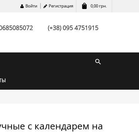
Войти
Регистрация
0,00
грн.
 0685085072
(+38) 095 4751915
ТЫ
учные с календарем на