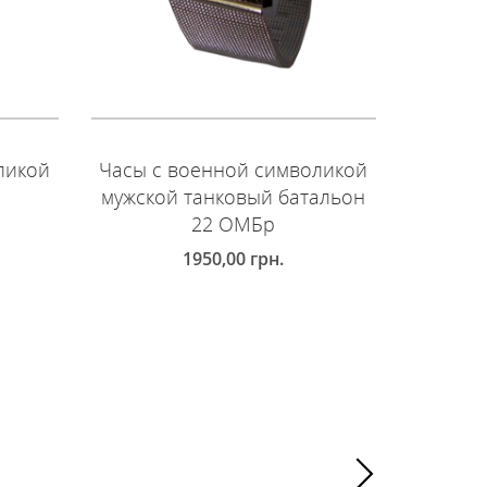
ликой
Часы с военной символикой
Часы с
мужской танковый батальон
муж
22 ОМБр
мото
1950,00
грн.
ДОБАВИТЬ В КОРЗИНУ
ДОБ