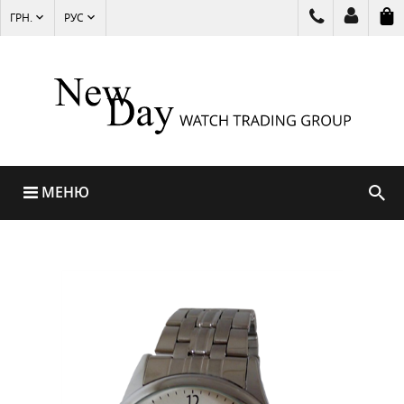
ГРН.
РУС
МЕНЮ