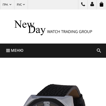
ГРН.
РУС
МЕНЮ