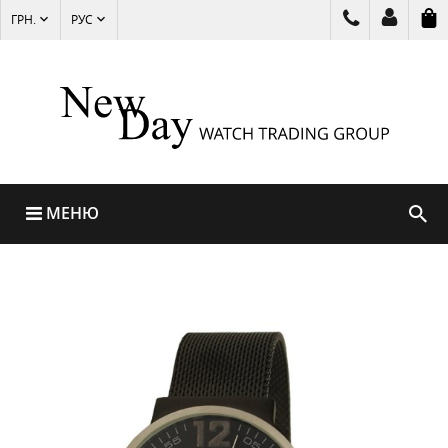
ГРН.
РУС
МЕНЮ