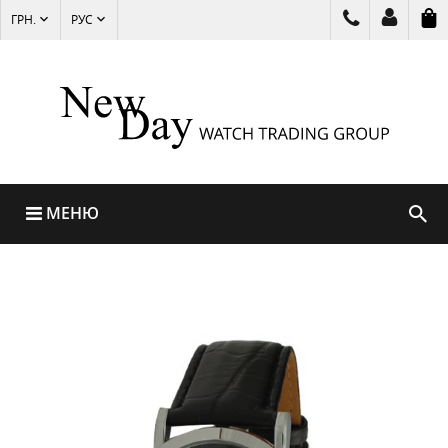
ГРН.
РУС
МЕНЮ