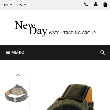
ГРН.
РУС
МЕНЮ