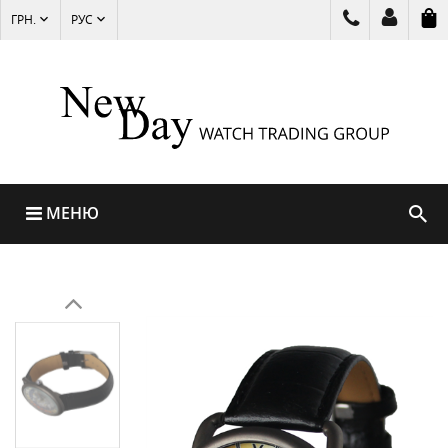
ГРН.
РУС
МЕНЮ