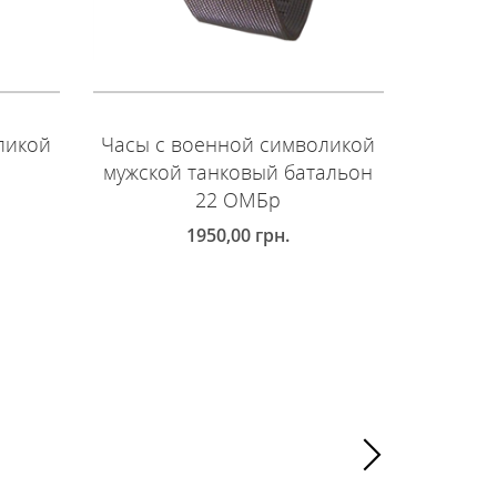
ликой
Часы с военной символикой
Часы с
мужской танковый батальон
муж
22 ОМБр
мото
1950,00
грн.
ДОБАВИТЬ В КОРЗИНУ
ДОБ