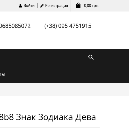
Войти
Регистрация
0,00
грн.
 0685085072
(+38) 095 4751915
ТЫ
8b8 Знак Зодиака Дева