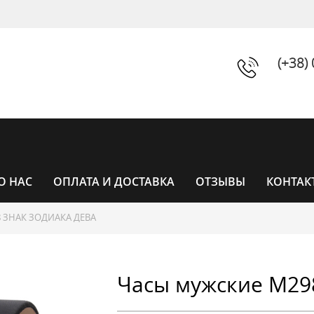
(+38)
О НАС
ОПЛАТА И ДОСТАВКА
ОТЗЫВЫ
КОНТАК
 ЗНАК ЗОДИАКА ДЕВА
ЧАСЫ
Часы мужские M29
ЧАСЫ ЖЕНСКИЕ
УНИСЕКС