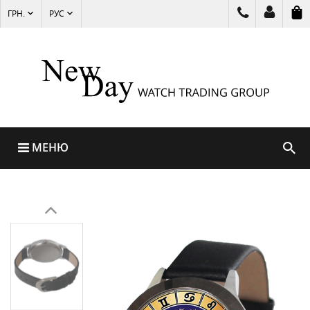
ГРН.
РУС
МЕНЮ