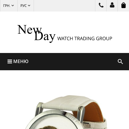
ГРН.
РУС
МЕНЮ