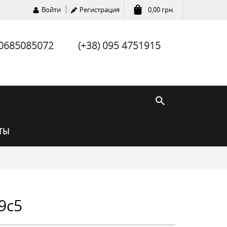
Войти
Регистрация
0,00
грн.
 0685085072
(+38) 095 4751915
ТЫ
9c5