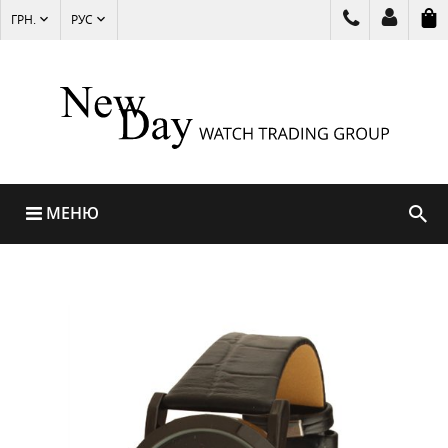
ГРН.
РУС
МЕНЮ