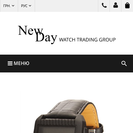
ГРН.
РУС
МЕНЮ