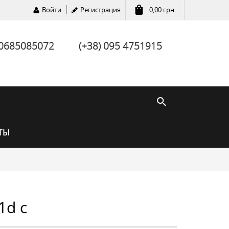
Войти
Регистрация
0,00
грн.
 0685085072
(+38) 095 4751915
ТЫ
1d с