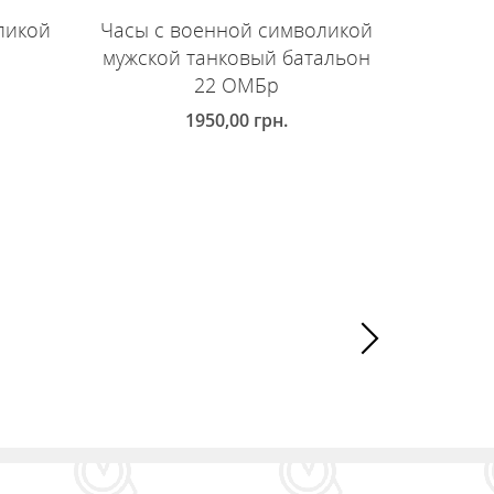
ликой
Часы с военной символикой
Часы с
мужской танковый батальон
муж
22 ОМБр
мото
1950,00
грн.
ДОБАВИТЬ В КОРЗИНУ
ДОБ