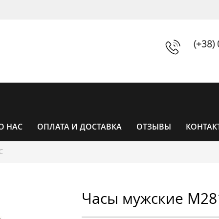
(+38)
О НАС
ОПЛАТА И ДОСТАВКА
ОТЗЫВЫ
КОНТАК
С
ЧАСЫ
Часы мужские M28
ЧАСЫ ЖЕНСКИЕ
УНИСЕКС