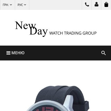
ГРН.
РУС
МЕНЮ