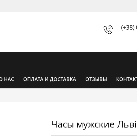
(+38)
О НАС
ОПЛАТА И ДОСТАВКА
ОТЗЫВЫ
КОНТАК
ЧАСЫ
Часы мужские Льві
ЧАСЫ ЖЕНСКИЕ
УНИСЕКС