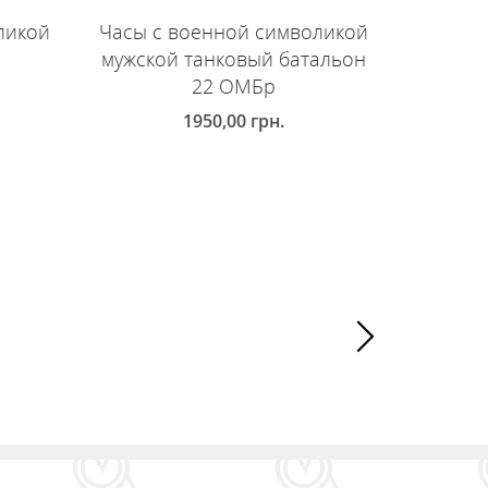
ликой
Часы с военной символикой
Часы с
мужской танковый батальон
муж
22 ОМБр
мото
1950,00
грн.
ДОБАВИТЬ В КОРЗИНУ
ДОБ