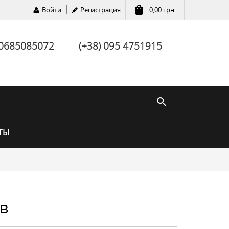
Войти
Регистрация
0,00
грн.
 0685085072
(+38) 095 4751915
ТЫ
в