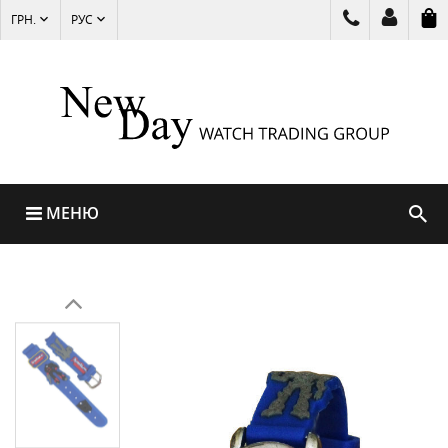
ГРН.
РУС
МЕНЮ