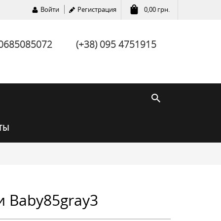
Войти
Регистрация
0,00
грн.
 0685085072
(+38) 095 4751915
ТЫ
и Baby85gray3