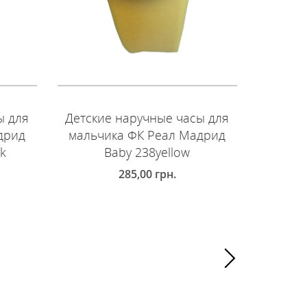
ы для
Детские наручные часы для
Детски
дрид
мальчика ФК Реал Мадрид
мальч
ck
Baby 238yellow
285,00
грн.
ДОБАВИТЬ В КОРЗИНУ
ДОБ