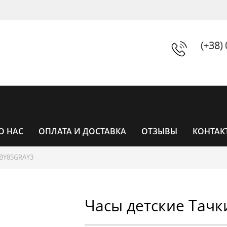
(+38)
О НАС
ОПЛАТА И ДОСТАВКА
ОТЗЫВЫ
КОНТАК
BY85GRAY3
ЧАСЫ
Часы детские Тачк
ЧАСЫ ЖЕНСКИЕ
УНИСЕКС