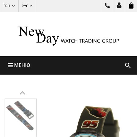
ГРН.
РУС
МЕНЮ