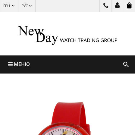
ГРН.
РУС
МЕНЮ