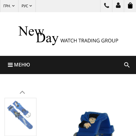
ГРН.
РУС
МЕНЮ