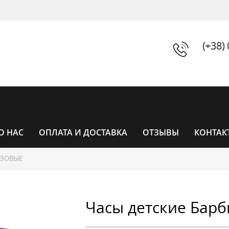
(+38)
О НАС
ОПЛАТА И ДОСТАВКА
ОТЗЫВЫ
КОНТАК
ОЗОВЫЕ
ЧАСЫ
Часы детские Барб
ЧАСЫ ЖЕНСКИЕ
УНИСЕКС