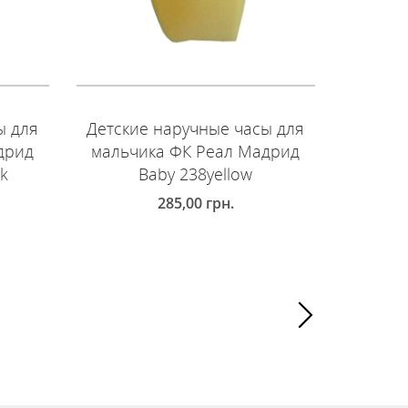
ы для
Детские наручные часы для
Детски
дрид
мальчика ФК Реал Мадрид
мальч
ck
Baby 238yellow
285,00
грн.
ДОБАВИТЬ В КОРЗИНУ
ДОБ